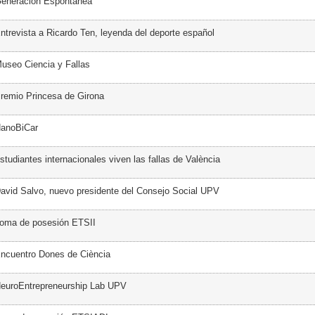
Generación Espontánea
ntrevista a Ricardo Ten, leyenda del deporte español
useo Ciencia y Fallas
remio Princesa de Girona
NanoBiCar
tudiantes internacionales viven las fallas de València
avid Salvo, nuevo presidente del Consejo Social UPV
Toma de posesión ETSII
ncuentro Dones de Ciència
NeuroEntrepreneurship Lab UPV