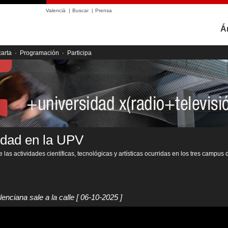
Valencià
|
Buscar
|
Prensa
Á
carta
·
Programación
·
Participa
idad en la UPV
 las actividades científicas, tecnológicas y artísticas ocurridas en los tres campus 
lenciana sale a la calle
[ 06-10-2025 ]