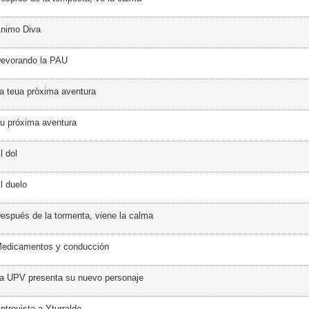
Ánimo Diva
Devorando la PAU
a teua pròxima aventura
u próxima aventura
l dol
l duelo
espués de la tormenta, viene la calma
Medicamentos y conducción
a UPV presenta su nuevo personaje
ntrevista a Yturralde