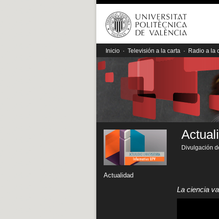
Inicio
·
Televisión a la carta
·
Radio a la 
Actual
Divulgación de
Actualidad
La ciencia va