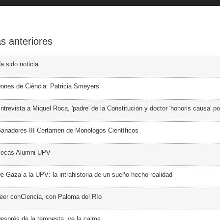
s anteriores
a sido noticia
ones de Ciència: Patricia Smeyers
trevista a Miquel Roca, 'padre' de la Constitución y doctor 'honoris causa' p
anadores III Certamen de Monólogos Científicos
Becas Alumni UPV
e Gaza a la UPV: la intrahistoria de un sueño hecho realidad
eer conCiencia, con Paloma del Río
esprés de la tempesta, ve la calma