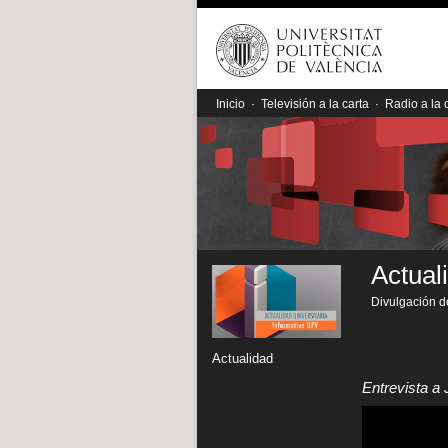
Inicio
·
Televisión a la carta
·
Radio a la 
Actual
Divulgación de
Actualidad
Entrevista 