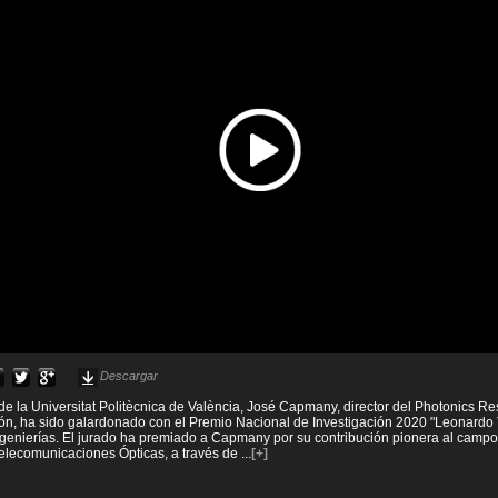
Descargar
 de la Universitat Politècnica de València, José Capmany, director del Photonics 
ción, ha sido galardonado con el Premio Nacional de Investigación 2020 "Leonardo
ngenierías. El jurado ha premiado a Capmany por su contribución pionera al campo 
Telecomunicaciones Ópticas, a través de
...
[+]