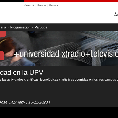
Valencià
|
Buscar
|
Prensa
Á
carta
·
Programación
·
Participa
idad en la UPV
 las actividades científicas, tecnológicas y artísticas ocurridas en los tres campus 
a José Capmany
[ 16-11-2020 ]