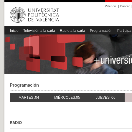
Valencià
|
Buscar
Inicio
·
Televisión a la carta
·
Radio a la carta
·
Programación
·
Participa
Programación
MARTES ,04
MIÉRCOLES,05
JUEVES ,06
RADIO