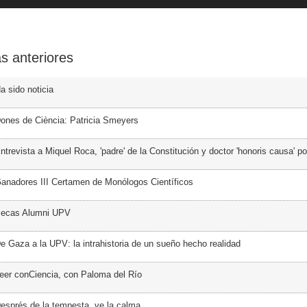
s anteriores
a sido noticia
ones de Ciència: Patricia Smeyers
trevista a Miquel Roca, 'padre' de la Constitución y doctor 'honoris causa' p
anadores III Certamen de Monólogos Científicos
Becas Alumni UPV
e Gaza a la UPV: la intrahistoria de un sueño hecho realidad
eer conCiencia, con Paloma del Río
esprés de la tempesta, ve la calma