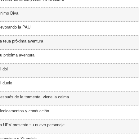
Ánimo Diva
Devorando la PAU
a teua pròxima aventura
u próxima aventura
l dol
l duelo
espués de la tormenta, viene la calma
Medicamentos y conducción
a UPV presenta su nuevo personaje
ntrevista a Yturralde