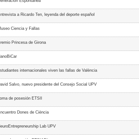
Generación Espontánea
ntrevista a Ricardo Ten, leyenda del deporte español
useo Ciencia y Fallas
remio Princesa de Girona
NanoBiCar
tudiantes internacionales viven las fallas de València
avid Salvo, nuevo presidente del Consejo Social UPV
Toma de posesión ETSII
ncuentro Dones de Ciència
NeuroEntrepreneurship Lab UPV