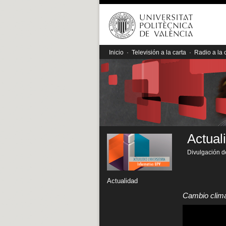
Inicio
·
Televisión a la carta
·
Radio a la 
Actual
Divulgación de
Actualidad
Cambio climá