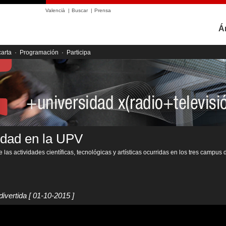
Valencià
|
Buscar
|
Prensa
Á
carta
·
Programación
·
Participa
idad en la UPV
 las actividades científicas, tecnológicas y artísticas ocurridas en los tres campus 
divertida
[ 01-10-2015 ]