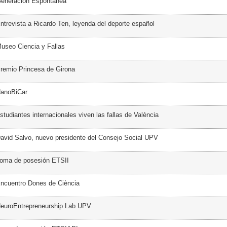
Generación Espontánea
ntrevista a Ricardo Ten, leyenda del deporte español
useo Ciencia y Fallas
remio Princesa de Girona
NanoBiCar
tudiantes internacionales viven las fallas de València
avid Salvo, nuevo presidente del Consejo Social UPV
Toma de posesión ETSII
ncuentro Dones de Ciència
NeuroEntrepreneurship Lab UPV