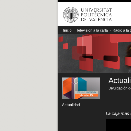
Inicio
·
Televisión a la carta
·
Radio a la 
Actual
Divulgación de
Actualidad
La caja más 