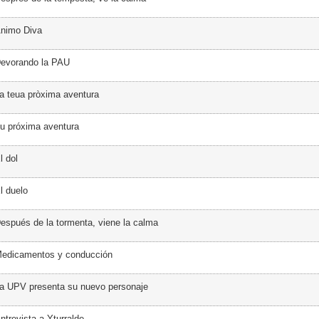
Ánimo Diva
Devorando la PAU
a teua pròxima aventura
u próxima aventura
l dol
l duelo
espués de la tormenta, viene la calma
Medicamentos y conducción
a UPV presenta su nuevo personaje
ntrevista a Yturralde