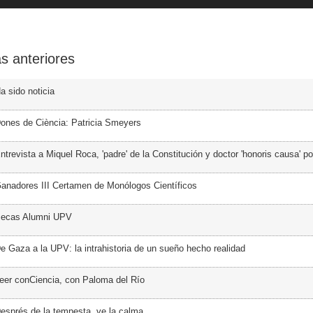
s anteriores
a sido noticia
ones de Ciència: Patricia Smeyers
trevista a Miquel Roca, 'padre' de la Constitución y doctor 'honoris causa' p
anadores III Certamen de Monólogos Científicos
Becas Alumni UPV
e Gaza a la UPV: la intrahistoria de un sueño hecho realidad
eer conCiencia, con Paloma del Río
esprés de la tempesta, ve la calma