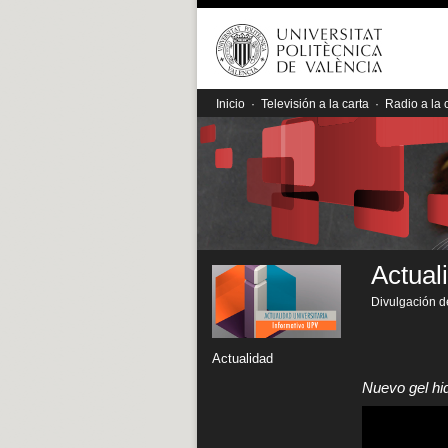
Inicio
·
Televisión a la carta
·
Radio a la 
Actual
Divulgación de
Actualidad
Nuevo gel hi