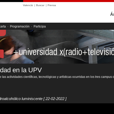
Valencià
|
Buscar
|
Prensa
Á
carta
·
Programación
·
Participa
idad en la UPV
 las actividades científicas, tecnológicas y artísticas ocurridas en los tres campus 
droalcohólico luminiscente
[ 22-02-2022 ]