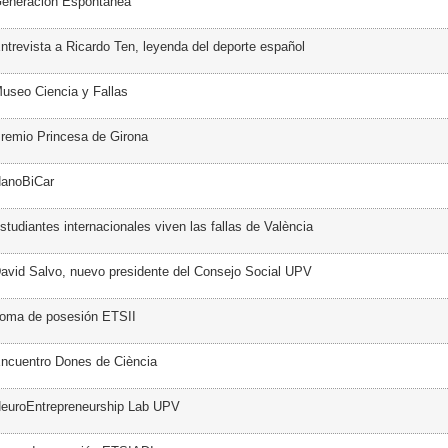
Generación Espontánea
ntrevista a Ricardo Ten, leyenda del deporte español
useo Ciencia y Fallas
remio Princesa de Girona
NanoBiCar
tudiantes internacionales viven las fallas de València
avid Salvo, nuevo presidente del Consejo Social UPV
Toma de posesión ETSII
ncuentro Dones de Ciència
NeuroEntrepreneurship Lab UPV