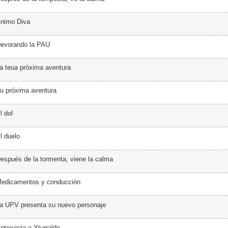
Ánimo Diva
Devorando la PAU
a teua pròxima aventura
u próxima aventura
l dol
l duelo
espués de la tormenta, viene la calma
Medicamentos y conducción
a UPV presenta su nuevo personaje
ntrevista a Yturralde