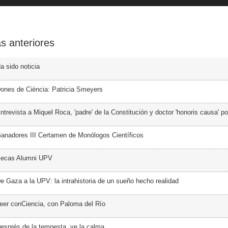
s anteriores
a sido noticia
ones de Ciència: Patricia Smeyers
trevista a Miquel Roca, 'padre' de la Constitución y doctor 'honoris causa' p
anadores III Certamen de Monólogos Científicos
Becas Alumni UPV
e Gaza a la UPV: la intrahistoria de un sueño hecho realidad
eer conCiencia, con Paloma del Río
esprés de la tempesta, ve la calma