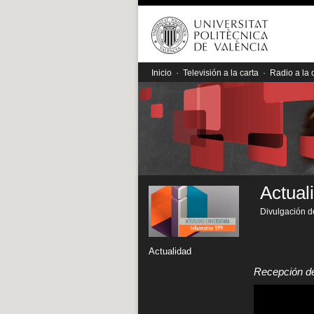
Inicio
·
Televisión a la carta
·
Radio a la 
Actual
Divulgación de
Actualidad
Recepción d