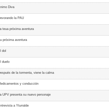
Ánimo Diva
Devorando la PAU
a teua pròxima aventura
u próxima aventura
l dol
l duelo
espués de la tormenta, viene la calma
Medicamentos y conducción
a UPV presenta su nuevo personaje
ntrevista a Yturralde