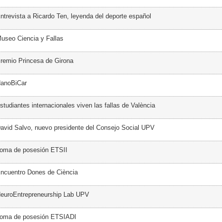
ntrevista a Ricardo Ten, leyenda del deporte español
useo Ciencia y Fallas
remio Princesa de Girona
NanoBiCar
tudiantes internacionales viven las fallas de València
avid Salvo, nuevo presidente del Consejo Social UPV
Toma de posesión ETSII
ncuentro Dones de Ciència
NeuroEntrepreneurship Lab UPV
Toma de posesión ETSIADI