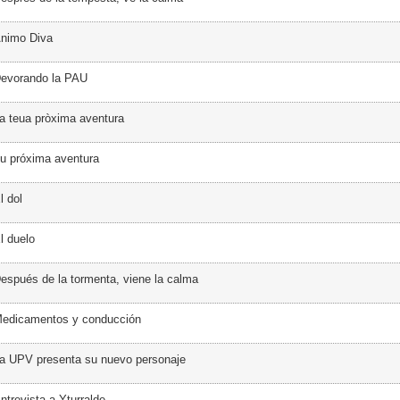
Ánimo Diva
Devorando la PAU
a teua pròxima aventura
u próxima aventura
l dol
l duelo
espués de la tormenta, viene la calma
Medicamentos y conducción
a UPV presenta su nuevo personaje
ntrevista a Yturralde