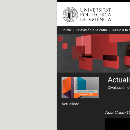
Inicio
·
Televisión a la carta
·
Radio a la 
Actual
Divulgación de
Actualidad
Aula Caixa 