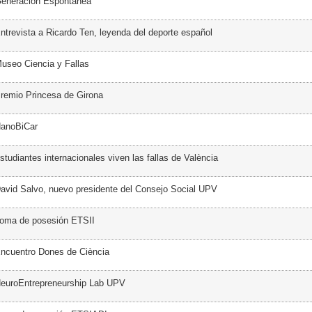
Generación Espontánea
ntrevista a Ricardo Ten, leyenda del deporte español
useo Ciencia y Fallas
remio Princesa de Girona
NanoBiCar
tudiantes internacionales viven las fallas de València
avid Salvo, nuevo presidente del Consejo Social UPV
Toma de posesión ETSII
ncuentro Dones de Ciència
NeuroEntrepreneurship Lab UPV