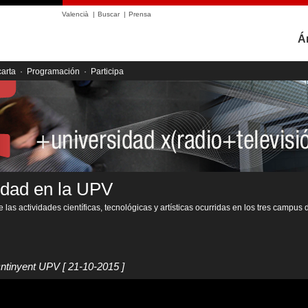
Valencià
|
Buscar
|
Prensa
Á
carta
·
Programación
·
Participa
idad en la UPV
 las actividades científicas, tecnológicas y artísticas ocurridas en los tres campus 
Ontinyent UPV
[ 21-10-2015 ]