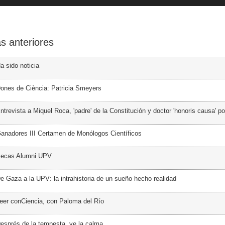
s anteriores
a sido noticia
ones de Ciència: Patricia Smeyers
trevista a Miquel Roca, 'padre' de la Constitución y doctor 'honoris causa' p
anadores III Certamen de Monólogos Científicos
Becas Alumni UPV
e Gaza a la UPV: la intrahistoria de un sueño hecho realidad
eer conCiencia, con Paloma del Río
esprés de la tempesta, ve la calma