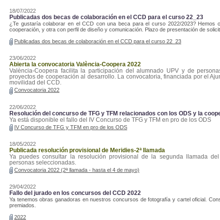
18/07/2022
Publicadas dos becas de colaboración en el CCD para el curso 22_23
¿Te gustaría colaborar en el CCD con una beca para el curso 2022/2023? Hemos ofe
cooperación, y otra con perfil de diseño y comunicación. Plazo de presentación de solici
Publicadas dos becas de colaboración en el CCD para el curso 22_23
23/06/2022
Abierta la convocatoria València-Coopera 2022
València-Coopera facilita la participación del alumnado UPV y de persona
proyectos de cooperación al desarrollo. La convocatoria, financiada por el Aju
movilidad del CCD.
Convocatoria 2022
22/06/2022
Resolución del concurso de TFG y TFM relacionados con los ODS y la coop
Ya está disponible el fallo del IV Concurso de TFG y TFM en pro de los ODS
IV Concurso de TFG y TFM en pro de los ODS
18/05/2022
Publicada resolución provisional de Meridies-2ª llamada
Ya puedes consultar la resolución provisional de la segunda llamada de
personas seleccionadas.
Convocatoria 2022 (2ª llamada - hasta el 4 de mayo)
29/04/2022
Fallo del jurado en los concursos del CCD 2022
Ya tenemos obras ganadoras en nuestros concursos de fotografía y cartel oficial. Consult
premiados.
2022