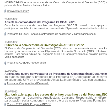
MERIDIES-PAS es una convocatoria del Centro de Cooperación al Desarrollo (CCD) 
países de Asia, América Latina y África.
Convocatoria 2022
26/09/2022
Abierta la convocatoria del Programa GLOCAL 2023
Consulta la convocatoria completa del Programa GLOCAL, creado para apoyar ac
participación social entre la comunidad universitaria. El plazo de presentación de solici
Programa GLOCAL. Apoyo a actividades de solidaridad y participación social
13/09/2022
Publicada la convocatoria de investigación ADSIDEO 2022
El Centro de Cooperación al Desarrollo (CCD) abre su convocatoria anual para fome
Humano y la consecución de los Objetivos de Desarrollo Sostenible (ODS). El plazo p
octubre. Esta nueva edición del Programa ADSIDEO será presentada el próximo jueves 
Ven a conocerla!
Programa ADSIDEO-cooperación
12/09/2022
Abierta una nueva convocatoria de Programa de Cooperación al Desarrollo
Ya puedes preparar tu propuesta para Programa de Cooperación al Desarrollo
del alumnado UPV en proyectos de África, Latinoamérica o Asia con estancias 
Programa Cooperación al Desarrollo
20/07/2022
Matrícula abierta para los cursos del primer cuatrimestre del Programa IN
Cooperación al Desarrollo, Arquitectura, Consumo Responsable y diferen
participación social componen la nueva oferta de nuestro Programa Formativo 
Cursos 2022-2023. Programa INCIDE