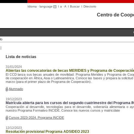
Idioma · language
I
a
·
A
I
Buscar
I
Directorio
Centro de Coope
lo
Lista de noticias
31/01/2024
Abiertas las convocatorias de becas MERIDIES y Programa de Cooperación
El CCD lanza sus becas anuales de movilidad: Programa Meridies y Programa de Cooper
de cooperación en África, Asia o Latinoamérica. Conoce las bases y prepara la solicitud
marzo (para el primer plazo de Programa de Cooperación).
Alumnado
19/12/2023
Matrícula abierta para los cursos del segundo cuatrimestre del Programa 
Cooperación al desarrollo, tecnologías para el desarrollo, soberanía alimentaria o 
nuestro Programa Formativo INCIDE. Conoce los nuevos cursos y matricúlate
Cursos 2023-2024. Programa INCIDE
12/12/2023
Resolución provisional Programa ADSIDEO 2023