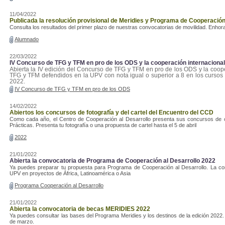
11/04/2022
Publicada la resolución provisional de Meridies y Programa de Cooperación
Consulta los resultados del primer plazo de nuestras convocatorias de movilidad. Enho
Alumnado
22/03/2022
IV Concurso de TFG y TFM en pro de los ODS y la cooperación internacional
Abierta la IV edición del Concurso de TFG y TFM en pro de los ODS y la coop
TFG y TFM defendidos en la UPV con nota igual o superior a 8 en los cursos 2
2022.
IV Concurso de TFG y TFM en pro de los ODS
14/02/2022
Abiertos los concursos de fotografía y del cartel del Encuentro del CCD
Como cada año, el Centro de Cooperación al Desarrollo presenta sus concursos de 
Prácticas. Presenta tu fotografía o una propuesta de cartel hasta el 5 de abril
2022
21/01/2022
Abierta la convocatoria de Programa de Cooperación al Desarrollo 2022
Ya puedes preparar tu propuesta para Programa de Cooperación al Desarrollo. La con
UPV en proyectos de África, Latinoamérica o Asia
Programa Cooperación al Desarrollo
21/01/2022
Abierta la convocatoria de becas MERIDIES 2022
Ya puedes consultar las bases del Programa Meridies y los destinos de la edición 2022. El
de marzo.