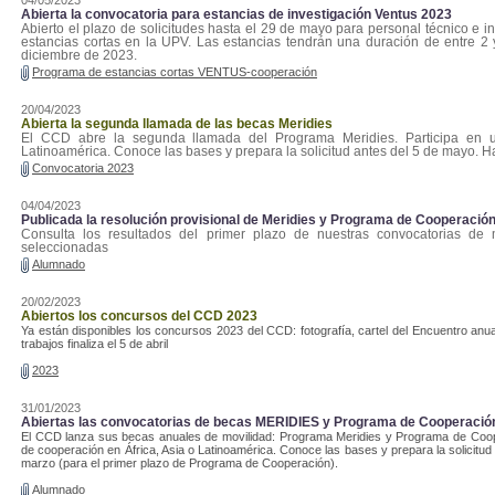
Abierta la convocatoria para estancias de investigación Ventus 2023
Abierto el plazo de solicitudes hasta el 29 de mayo para personal técnico e in
estancias cortas en la UPV. Las estancias tendrán una duración de entre 2 
diciembre de 2023.
Programa de estancias cortas VENTUS-cooperación
20/04/2023
Abierta la segunda llamada de las becas Meridies
El CCD abre la segunda llamada del Programa Meridies. Participa en u
Latinoamérica. Conoce las bases y prepara la solicitud antes del 5 de mayo. H
Convocatoria 2023
04/04/2023
Publicada la resolución provisional de Meridies y Programa de Cooperación
Consulta los resultados del primer plazo de nuestras convocatorias de
seleccionadas
Alumnado
20/02/2023
Abiertos los concursos del CCD 2023
Ya están disponibles los concursos 2023 del CCD: fotografía, cartel del Encuentro anu
trabajos finaliza el 5 de abril
2023
31/01/2023
Abiertas las convocatorias de becas MERIDIES y Programa de Cooperación
El CCD lanza sus becas anuales de movilidad: Programa Meridies y Programa de Cooper
de cooperación en África, Asia o Latinoamérica. Conoce las bases y prepara la solicitud
marzo (para el primer plazo de Programa de Cooperación).
Alumnado