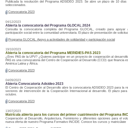
Publicada la resolución del Programa ADSIDEO 2023. Se abre un plazo de 10 días 
seleccionados.
Convocatoria 2023
04/12/2023
Abierta la convocatoria del Programa GLOCAL 2024
Consulta la convocatoria completa del Programa GLOCAL, creado para apoyar ac
participación social entre la comunidad universitaria. El plazo de presentación de solici
Programa GLOCAL. Apoyo a actividades de solidaridad y participación social
19/10/2023
Abierta la convocatoria del Programa MERIDIES-PAS 2023
¿Eres PAS de la UPV? ¿Quieres participar en un proyecto de cooperación al desarro
PAS es una convocatoria del Centro de Cooperación al Desarrollo (CCD) que financia e
América Latina y África.
Convocatoria 2023
04/09/2023
Abierta Convocatoria Adsideo 2023
El Centro de Cooperación al Desarrollo abre la convocatoria ADSIDEO 2023 para la re
sectores de intervención de la Cooperación Internacional al desarrollo. El plazo para
octubre.
Convocatoria 2023
13/07/2023
Matrícula abierta para los cursos del primer cuatrimestre del Programa IN
Cooperación al Desarrollo, Arquitectura, Feminismo y diferentes opciones para el volu
nueva oferta de nuestro Programa Formativo INCIDE. Conoce los cursos y matricúlate