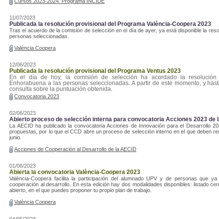
Cursos 2023-2024. Programa INCIDE
11/07/2023
Publicada la resolución provisional del Programa València-Coopera 2023
Tras el acuerdo de la comisión de selección en el día de ayer, ya está disponible la re
personas seleccionadas.
València Coopera
12/06/2023
Publicada la resolución provisional del Programa Ventus 2023
En el día de hoy, la comisión de selección ha acordado la resolución
Enhorabuena a las personas seleccionadas. A partir de este momento, y hasta
consulta sobre la puntuación obtenida.
Convocatoria 2023
02/06/2023
Abierto proceso de selección interna para convocatoria Acciones 2023 de 
La AECID ha publicado la convocatoria Acciones de Innovación para el Desarrollo 2
propuestas, por lo que el CCD abre un proceso de selección interno en el que deben re
junio.
Acciones de Cooperación al Desarrollo de la AECID
01/06/2023
Abierta la convocatoria València-Coopera 2023
València-Coopera facilita la participación del alumnado UPV y de personas que ya
cooperación al desarrollo. En esta edición hay dos modalidades disponibles: listado ce
abierto, en el que puedes proponer tu propio plan de trabajo.
València Coopera
04/05/2023