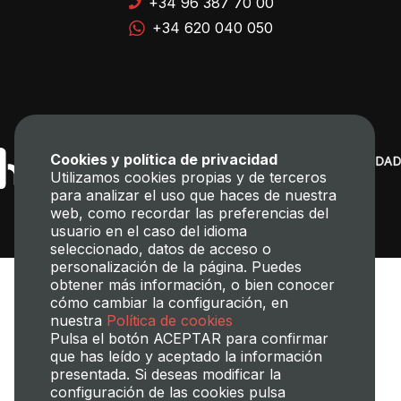
+34 96 387 70 00
+34 620 040 050
Cookies y política de privacidad
Utilizamos cookies propias y de terceros
para analizar el uso que haces de nuestra
web, como recordar las preferencias del
usuario en el caso del idioma
seleccionado, datos de acceso o
personalización de la página. Puedes
obtener más información, o bien conocer
cómo cambiar la configuración, en
nuestra
Política de cookies
Pulsa el botón ACEPTAR para confirmar
que has leído y aceptado la información
presentada. Si deseas modificar la
Transparencia
Perfil del contratante
Mapa web
Aviso legal
configuración de las cookies pulsa
Política de cookies
Política de privacidad
Gestión de Cookies