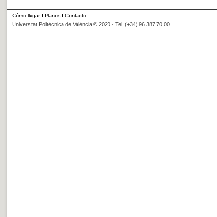
Cómo llegar
I
Planos
I
Contacto
Universitat Politècnica de València © 2020 · Tel. (+34) 96 387 70 00