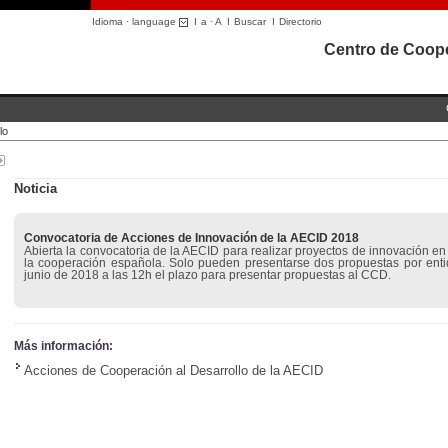
Idioma · language
I
a
·
A
I
Buscar
I
Directorio
Centro de Coope
lo
Noticia
Convocatoria de Acciones de Innovación de la AECID 2018
Abierta la convocatoria de la AECID para realizar proyectos de innovación en l
la cooperación española. Solo pueden presentarse dos propuestas por enti
junio de 2018 a las 12h el plazo para presentar propuestas al CCD.
Más información:
Acciones de Cooperación al Desarrollo de la AECID