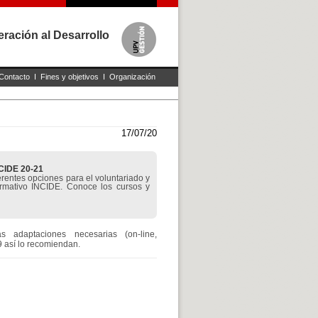
ración al Desarrollo
Contacto
I
Fines y objetivos
I
Organización
17/07/20
NCIDE 20-21
rentes opciones para el voluntariado y
ormativo INCIDE. Conoce los cursos y
s adaptaciones necesarias (on-line,
9 así lo recomiendan.