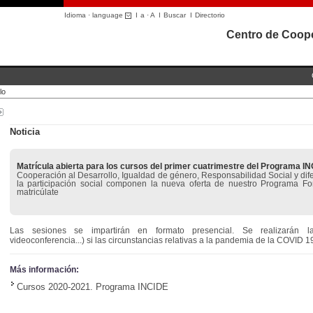
Idioma · language
I
a
·
A
I
Buscar
I
Directorio
Centro de Coope
lo
Noticia
Matrícula abierta para los cursos del primer cuatrimestre del Programa I
Cooperación al Desarrollo, Igualdad de género, Responsabilidad Social y dife
la participación social componen la nueva oferta de nuestro Programa F
matricúlate
Las sesiones se impartirán en formato presencial. Se realizarán la
videoconferencia...) si las circunstancias relativas a la pandemia de la COVID 1
Más información:
Cursos 2020-2021. Programa INCIDE