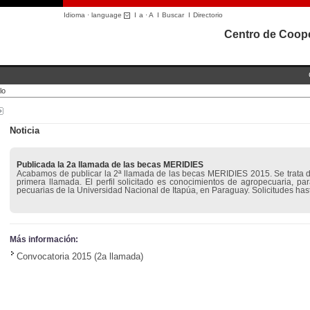
Idioma · language
I
a
·
A
I
Buscar
I
Directorio
Centro de Coope
lo
Noticia
Publicada la 2a llamada de las becas MERIDIES
Acabamos de publicar la 2ª llamada de las becas MERIDIES 2015. Se trata d
primera llamada. El perfil solicitado es conocimientos de agropecuaria, pa
pecuarias de la Universidad Nacional de Itapúa, en Paraguay. Solicitudes hasta
Más información:
Convocatoria 2015 (2a llamada)