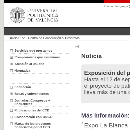
Idioma · language
Inicio UPV
::
Centro de Cooperación al Desarrollo
Servicios que prestamos
Noticia
Compromisos que asumimos
Atención al usuario
Normativa
Exposición del 
Hasta el 12 de se
el proyecto de pa
Formación
lleva más de una 
Becas y subvenciones
Jornadas, Congresos y
Encuentros
Publicaciones del CCD
Más información:
Colaboración con ONGD
Mapas de los proyectos
Expo La Blanca
financiados por el CCD