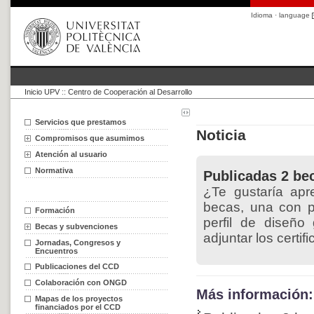
Idioma · language
Inicio UPV
::
Centro de Cooperación al Desarrollo
Servicios que prestamos
Noticia
Compromisos que asumimos
Atención al usuario
Normativa
Publicadas 2 be
¿Te gustaría ap
becas, una con pe
Formación
perfil de diseño
Becas y subvenciones
adjuntar los certifi
Jornadas, Congresos y
Encuentros
Publicaciones del CCD
Colaboración con ONGD
Más información:
Mapas de los proyectos
financiados por el CCD