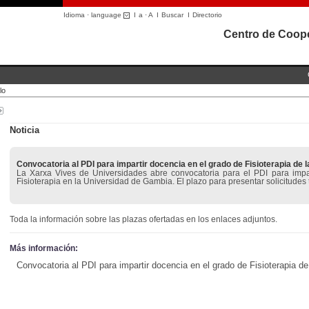
Idioma · language
I
a
·
A
I
Buscar
I
Directorio
Centro de Coope
lo
Noticia
Convocatoria al PDI para impartir docencia en el grado de Fisioterapia de
La Xarxa Vives de Universidades abre convocatoria para el PDI para impar
Fisioterapia en la Universidad de Gambia. El plazo para presentar solicitudes t
Toda la información sobre las plazas ofertadas en los enlaces adjuntos.
Más información:
Convocatoria al PDI para impartir docencia en el grado de Fisioterapia d