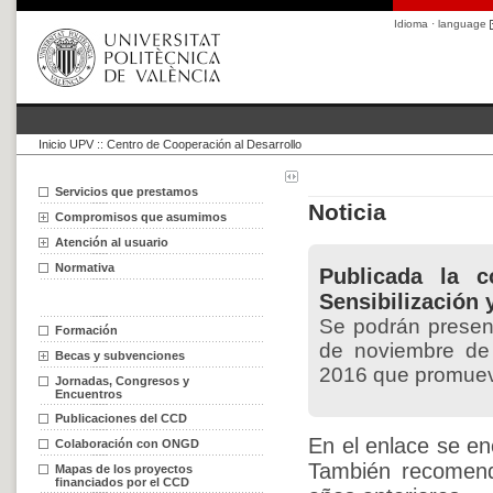
Idioma · language
Inicio UPV
::
Centro de Cooperación al Desarrollo
Servicios que prestamos
Noticia
Compromisos que asumimos
Atención al usuario
Normativa
Publicada la c
Sensibilización 
Se podrán present
Formación
de noviembre de 
Becas y subvenciones
2016 que promueva
Jornadas, Congresos y
Encuentros
Publicaciones del CCD
En el enlace se enc
Colaboración con ONGD
También recomend
Mapas de los proyectos
financiados por el CCD