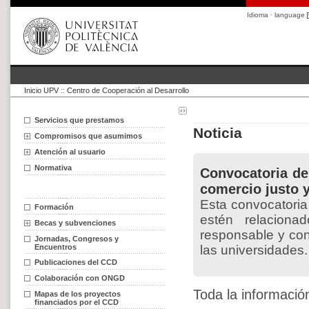
Idioma · language
Inicio UPV
::
Centro de Cooperación al Desarrollo
Servicios que prestamos
Noticia
Compromisos que asumimos
Atención al usuario
Normativa
Convocatoria de
comercio justo 
Esta convocatoria
Formación
estén relaciona
Becas y subvenciones
responsable y con
Jornadas, Congresos y
Encuentros
las universidades.
Publicaciones del CCD
Colaboración con ONGD
Toda la informació
Mapas de los proyectos
financiados por el CCD