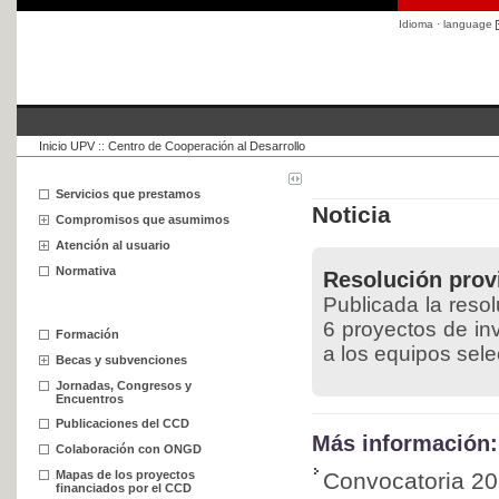
Idioma · language
Inicio UPV
::
Centro de Cooperación al Desarrollo
Servicios que prestamos
Noticia
Compromisos que asumimos
Atención al usuario
Normativa
Resolución pro
Publicada la res
6 proyectos de in
Formación
a los equipos sel
Becas y subvenciones
Jornadas, Congresos y
Encuentros
Publicaciones del CCD
Más información:
Colaboración con ONGD
Mapas de los proyectos
Convocatoria 2
financiados por el CCD