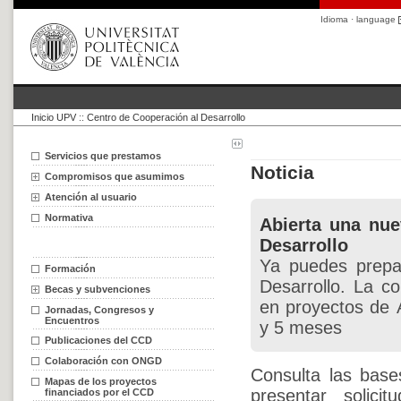
Idioma · language
Inicio UPV
::
Centro de Cooperación al Desarrollo
Servicios que prestamos
Noticia
Compromisos que asumimos
Atención al usuario
Normativa
Abierta una nu
Desarrollo
Ya puedes prepa
Formación
Desarrollo. La c
Becas y subvenciones
en proyectos de Á
Jornadas, Congresos y
Encuentros
y 5 meses
Publicaciones del CCD
Colaboración con ONGD
Consulta las base
Mapas de los proyectos
presentar solic
financiados por el CCD