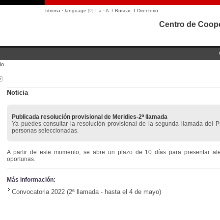
Idioma · language
I
a
·
A
I
Buscar
I
Directorio
Centro de Coope
lo
Noticia
Publicada resolución provisional de Meridies-2ª llamada
Ya puedes consultar la resolución provisional de la segunda llamada del 
personas seleccionadas.
A partir de este momento, se abre un plazo de 10 días para presentar ale
oportunas.
Más información:
Convocatoria 2022 (2ª llamada - hasta el 4 de mayo)