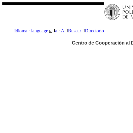
Idioma · language
I
a
·
A
I
Buscar
I
Directorio
Centro de Cooperación al 