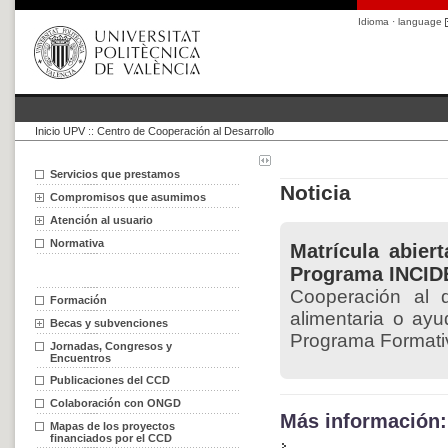
Idioma · language
Inicio UPV
::
Centro de Cooperación al Desarrollo
Servicios que prestamos
Noticia
Compromisos que asumimos
Atención al usuario
Normativa
Matrícula abier
Programa INCID
Cooperación al d
Formación
alimentaria o ay
Becas y subvenciones
Programa Formativ
Jornadas, Congresos y
Encuentros
Publicaciones del CCD
Colaboración con ONGD
Más información:
Mapas de los proyectos
financiados por el CCD