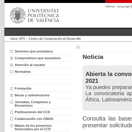
Idioma · language
Inicio UPV
::
Centro de Cooperación al Desarrollo
Servicios que prestamos
Noticia
Compromisos que asumimos
Atención al usuario
Normativa
Abierta la conv
2021
Ya puedes preparar
Formación
La convocatoria a
Becas y subvenciones
África, Latinoaméri
Jornadas, Congresos y
Encuentros
Publicaciones del CCD
Consulta las base
Colaboración con ONGD
presentar solicitud
Mapas de los proyectos
financiados por el CCD