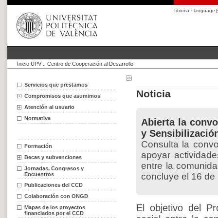
Idioma · language
Inicio UPV
::
Centro de Cooperación al Desarrollo
Servicios que prestamos
Noticia
Compromisos que asumimos
Atención al usuario
Normativa
Abierta la conv
y Sensibilizació
Consulta la conv
Formación
apoyar actividade
Becas y subvenciones
entre la comunidad
Jornadas, Congresos y
Encuentros
concluye el 16 de
Publicaciones del CCD
Colaboración con ONGD
El objetivo del P
Mapas de los proyectos
financiados por el CCD