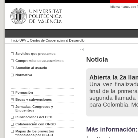
Idioma · language
Inicio UPV
::
Centro de Cooperación al Desarrollo
Servicios que prestamos
Noticia
Compromisos que asumimos
Atención al usuario
Normativa
Abierta la 2a ll
Una vez finalizad
final de la prime
Formación
segunda llamada h
Becas y subvenciones
para Colombia, Mé
Jornadas, Congresos y
Encuentros
Publicaciones del CCD
Colaboración con ONGD
Más información:
Mapas de los proyectos
financiados por el CCD