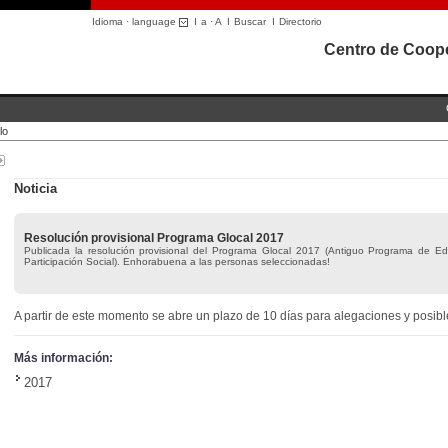
Idioma · language
I
a
·
A
I
Buscar
I
Directorio
Centro de Coope
lo
Noticia
Resolución provisional Programa Glocal 2017
Publicada la resolución provisional del Programa Glocal 2017 (Antiguo Programa de Educ
Participación Social). Enhorabuena a las personas seleccionadas!
A partir de este momento se abre un plazo de 10 días para alegaciones y posibl
Más información:
2017