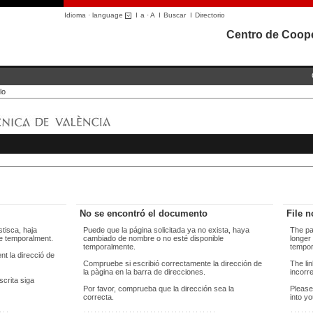
Idioma · language
I
a
·
A
I
Buscar
I
Directorio
Centro de Coope
lo