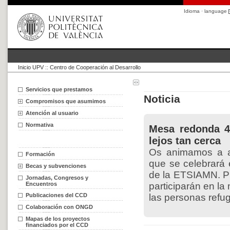
Idioma · language
Inicio UPV
::
Centro de Cooperación al Desarrollo
Servicios que prestamos
Noticia
Compromisos que asumimos
Atención al usuario
Normativa
Mesa redonda 4
lejos tan cerca
Os animamos a as
Formación
que se celebrará 
Becas y subvenciones
de la ETSIAMN. Pu
Jornadas, Congresos y
Encuentros
participarán en l
Publicaciones del CCD
las personas refu
Colaboración con ONGD
Mapas de los proyectos
financiados por el CCD