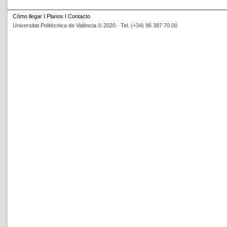
Cómo llegar
I
Planos
I
Contacto
Universitat Politècnica de València © 2020 · Tel. (+34) 96 387 70 00