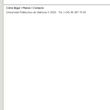
Cómo llegar
I
Planos
I
Contacto
Universitat Politècnica de València © 2020 · Tel. (+34) 96 387 70 00