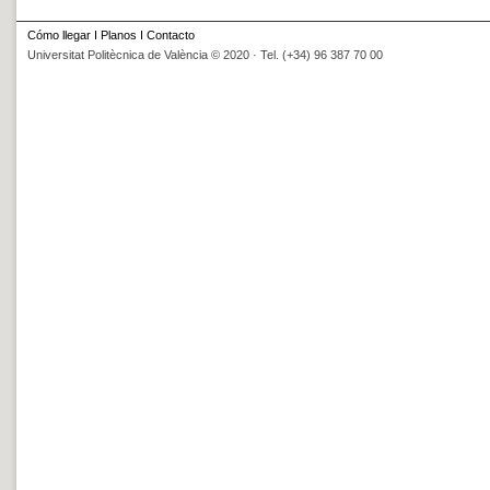
Cómo llegar
I
Planos
I
Contacto
Universitat Politècnica de València © 2020 · Tel. (+34) 96 387 70 00