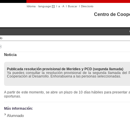
Idioma · language
I
a
·
A
I
Buscar
I
Directorio
Centro de Coope
lo
Noticia
Publicada resolución provisional de Meridies y PCD (segunda llamada)
Ya puedes consultar la resolución provisional de la segunda llamada del
Cooperación al Desarrollo. Enhorabuena a las personas seleccionadas.
A partir de este momento, se abre un plazo de 10 días hábiles para presentar a
oportunas.
Más información:
Alumnado