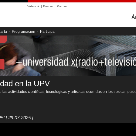
Valencià
|
Buscar
|
Prensa
Á
carta
·
Programación
·
Participa
idad en la UPV
 las actividades científicas, tecnológicas y artísticas ocurridas en los tres campus 
25!
[ 29-07-2025 ]