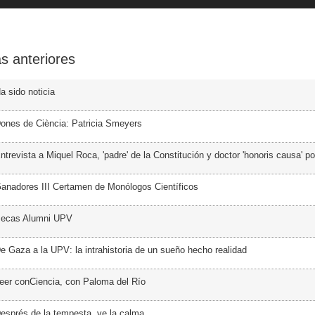
s anteriores
a sido noticia
ones de Ciència: Patricia Smeyers
trevista a Miquel Roca, 'padre' de la Constitución y doctor 'honoris causa' p
anadores III Certamen de Monólogos Científicos
Becas Alumni UPV
e Gaza a la UPV: la intrahistoria de un sueño hecho realidad
eer conCiencia, con Paloma del Río
esprés de la tempesta, ve la calma