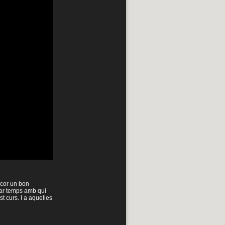
e cor un bon
sar temps amb qui
t curs. I a aquelles