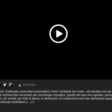
Descargar
tor: Estimada comunitat universitària, Amb l’arribada de l’estiu, vull desitjar-vos d
e moment tan necessari per recarregar energies, gaudir del que ens agrada i pas
, de veritat, per tota la faena, la dedicació i el compromís que heu demostrat aques
ntinueu treballant a
...
[+]