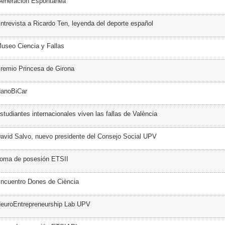
Generación Espontánea
ntrevista a Ricardo Ten, leyenda del deporte español
useo Ciencia y Fallas
remio Princesa de Girona
NanoBiCar
tudiantes internacionales viven las fallas de València
avid Salvo, nuevo presidente del Consejo Social UPV
Toma de posesión ETSII
ncuentro Dones de Ciència
NeuroEntrepreneurship Lab UPV