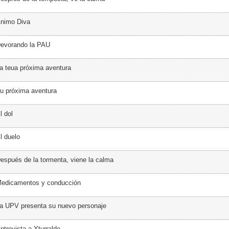
Ánimo Diva
Devorando la PAU
a teua pròxima aventura
u próxima aventura
l dol
l duelo
espués de la tormenta, viene la calma
Medicamentos y conducción
a UPV presenta su nuevo personaje
ntrevista a Yturralde