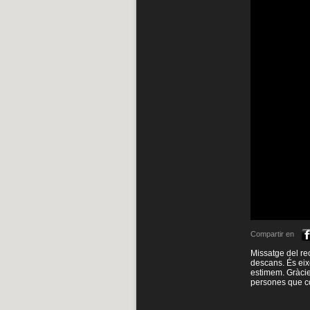
Compartir en
Missatge del rec
descans. És eix
estimem. Gràcies
persones que co