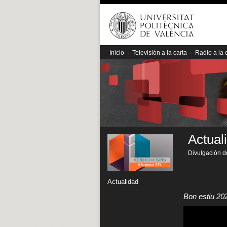
Inicio
·
Televisión a la carta
·
Radio a la 
Actual
Divulgación de
Actualidad
Bon estiu 20