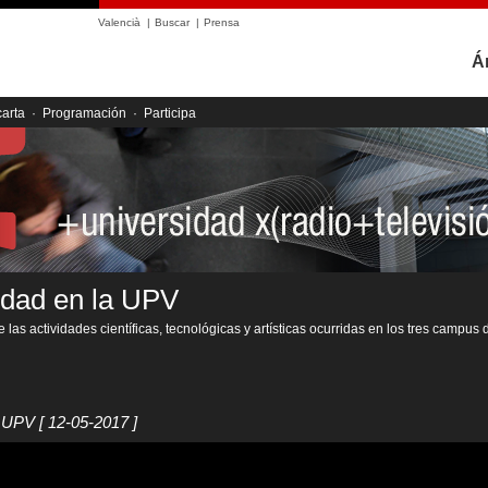
Valencià
|
Buscar
|
Prensa
Á
carta
·
Programación
·
Participa
idad en la UPV
 las actividades científicas, tecnológicas y artísticas ocurridas en los tres campus 
o UPV
[ 12-05-2017 ]