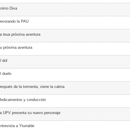
Ánimo Diva
Devorando la PAU
a teua pròxima aventura
u próxima aventura
l dol
l duelo
espués de la tormenta, viene la calma
Medicamentos y conducción
a UPV presenta su nuevo personaje
ntrevista a Yturralde