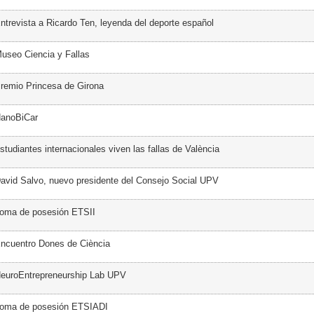
ntrevista a Ricardo Ten, leyenda del deporte español
useo Ciencia y Fallas
remio Princesa de Girona
NanoBiCar
tudiantes internacionales viven las fallas de València
avid Salvo, nuevo presidente del Consejo Social UPV
Toma de posesión ETSII
ncuentro Dones de Ciència
NeuroEntrepreneurship Lab UPV
Toma de posesión ETSIADI