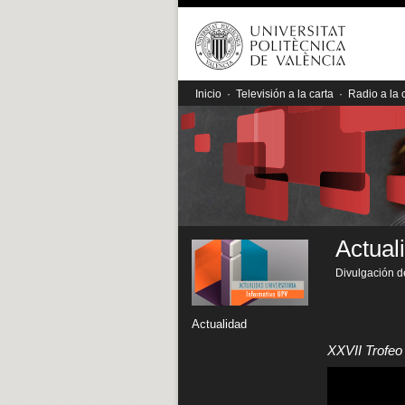
Inicio
·
Televisión a la carta
·
Radio a la 
Actual
Divulgación de
Actualidad
XXVII Trofe