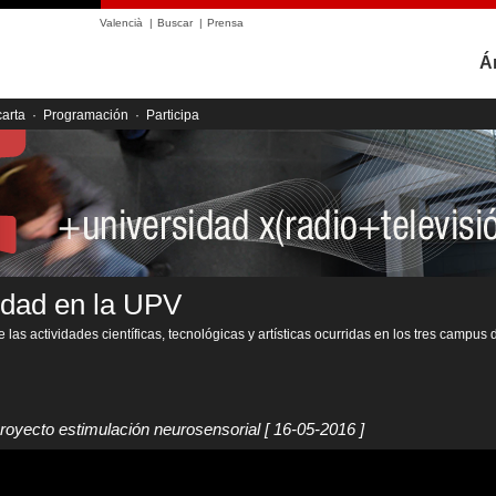
Valencià
|
Buscar
|
Prensa
Á
carta
·
Programación
·
Participa
idad en la UPV
 las actividades científicas, tecnológicas y artísticas ocurridas en los tres campus 
royecto estimulación neurosensorial
[ 16-05-2016 ]