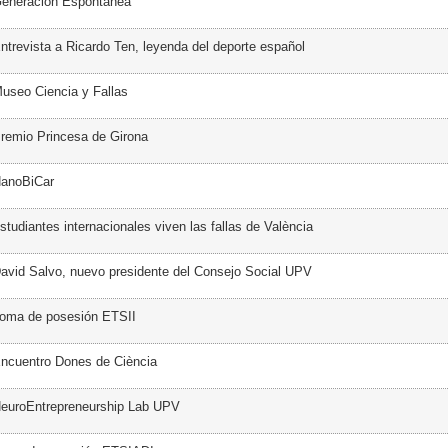
Generación Espontánea
ntrevista a Ricardo Ten, leyenda del deporte español
useo Ciencia y Fallas
remio Princesa de Girona
NanoBiCar
tudiantes internacionales viven las fallas de València
avid Salvo, nuevo presidente del Consejo Social UPV
Toma de posesión ETSII
ncuentro Dones de Ciència
NeuroEntrepreneurship Lab UPV