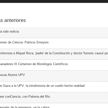
s anteriores
a sido noticia
ones de Ciència: Patricia Smeyers
trevista a Miquel Roca, 'padre' de la Constitución y doctor 'honoris causa' p
anadores III Certamen de Monólogos Científicos
Becas Alumni UPV
e Gaza a la UPV: la intrahistoria de un sueño hecho realidad
eer conCiencia, con Paloma del Río
esprés de la tempesta, ve la calma