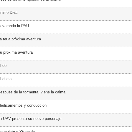
Ánimo Diva
Devorando la PAU
a teua pròxima aventura
u próxima aventura
l dol
l duelo
espués de la tormenta, viene la calma
Medicamentos y conducción
a UPV presenta su nuevo personaje
ntrevista a Yturralde