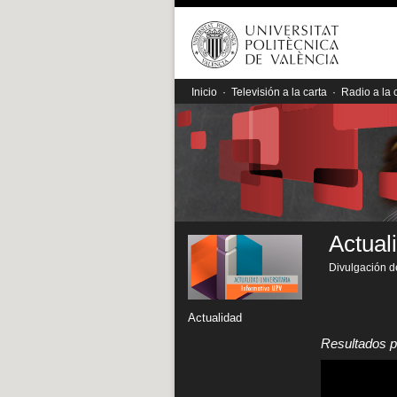
Inicio
·
Televisión a la carta
·
Radio a la 
Actual
Divulgación de
Actualidad
Resultados p