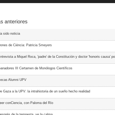
s anteriores
a sido noticia
ones de Ciència: Patricia Smeyers
trevista a Miquel Roca, 'padre' de la Constitución y doctor 'honoris causa' p
anadores III Certamen de Monólogos Científicos
Becas Alumni UPV
e Gaza a la UPV: la intrahistoria de un sueño hecho realidad
eer conCiencia, con Paloma del Río
esprés de la tempesta, ve la calma