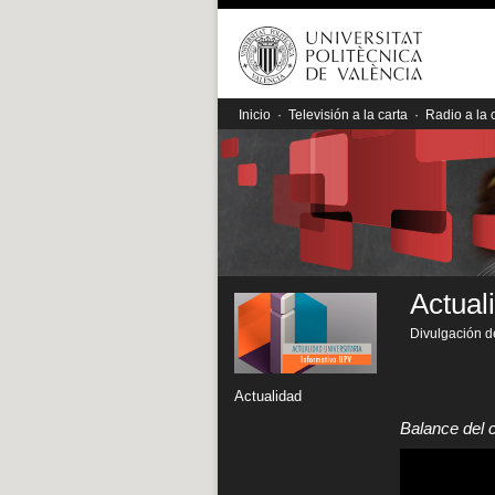
Inicio
·
Televisión a la carta
·
Radio a la 
Actual
Divulgación de
Actualidad
Balance del 