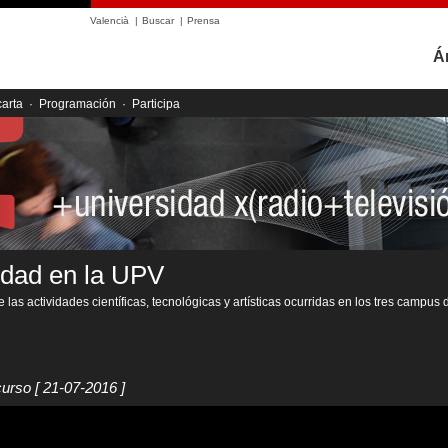
Valencià
|
Buscar
|
Prensa
Á
carta
·
Programación
·
Participa
idad en la UPV
 las actividades científicas, tecnológicas y artísticas ocurridas en los tres campus 
curso
[ 21-07-2016 ]