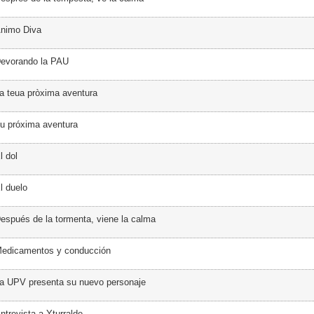
Ánimo Diva
Devorando la PAU
a teua pròxima aventura
u próxima aventura
l dol
l duelo
espués de la tormenta, viene la calma
Medicamentos y conducción
a UPV presenta su nuevo personaje
ntrevista a Yturralde