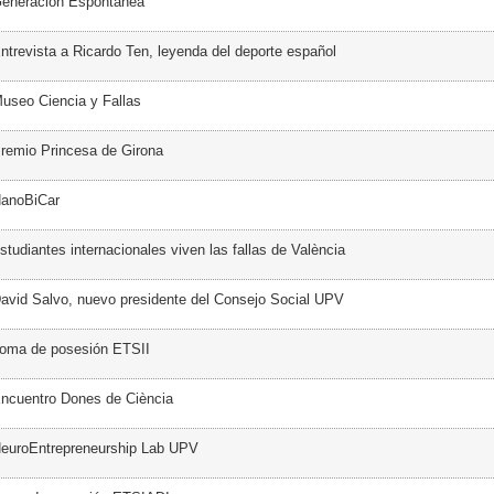
Generación Espontánea
ntrevista a Ricardo Ten, leyenda del deporte español
useo Ciencia y Fallas
remio Princesa de Girona
NanoBiCar
tudiantes internacionales viven las fallas de València
avid Salvo, nuevo presidente del Consejo Social UPV
Toma de posesión ETSII
ncuentro Dones de Ciència
NeuroEntrepreneurship Lab UPV