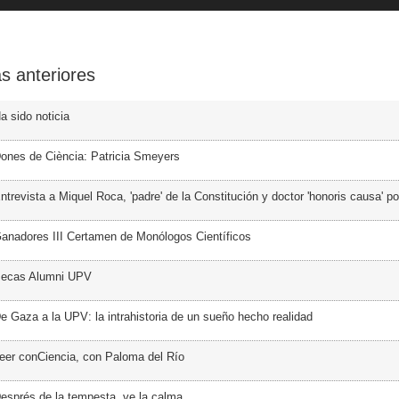
s anteriores
a sido noticia
ones de Ciència: Patricia Smeyers
trevista a Miquel Roca, 'padre' de la Constitución y doctor 'honoris causa' p
anadores III Certamen de Monólogos Científicos
Becas Alumni UPV
e Gaza a la UPV: la intrahistoria de un sueño hecho realidad
eer conCiencia, con Paloma del Río
esprés de la tempesta, ve la calma