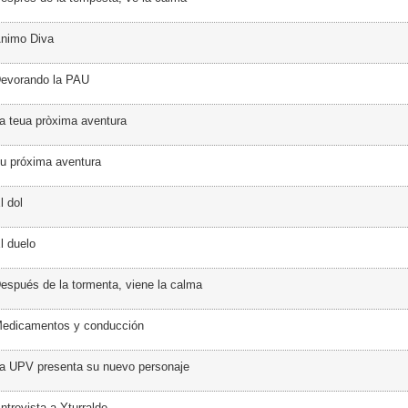
Ánimo Diva
Devorando la PAU
a teua pròxima aventura
u próxima aventura
l dol
l duelo
espués de la tormenta, viene la calma
Medicamentos y conducción
a UPV presenta su nuevo personaje
ntrevista a Yturralde