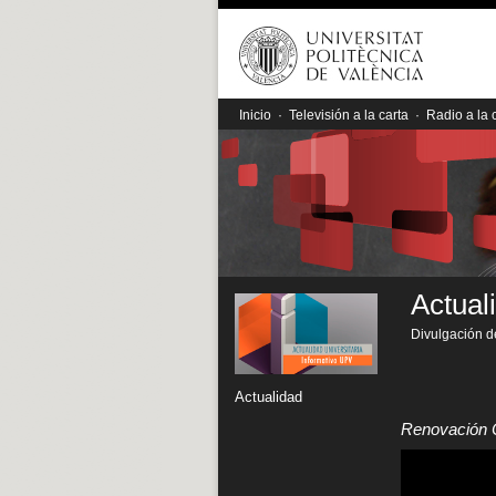
Inicio
·
Televisión a la carta
·
Radio a la 
Actual
Divulgación de
Actualidad
Renovación