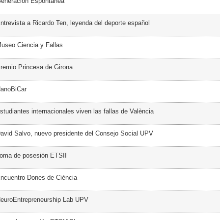
Generación Espontánea
ntrevista a Ricardo Ten, leyenda del deporte español
useo Ciencia y Fallas
remio Princesa de Girona
NanoBiCar
tudiantes internacionales viven las fallas de València
avid Salvo, nuevo presidente del Consejo Social UPV
Toma de posesión ETSII
ncuentro Dones de Ciència
NeuroEntrepreneurship Lab UPV