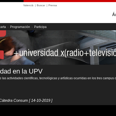
Valencià
|
Buscar
|
Prensa
Á
carta
·
Programación
·
Participa
idad en la UPV
 las actividades científicas, tecnológicas y artísticas ocurridas en los tres campus 
 Cátedra Consum
[ 14-10-2019 ]