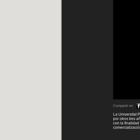
Compartir en
La Universitat
por otros tres 
con la finalida
comercializaci