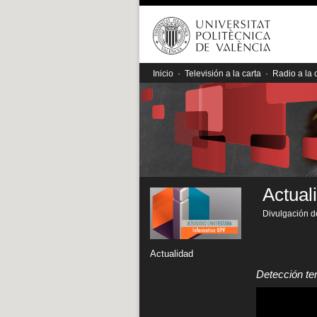
Inicio
·
Televisión a la carta
·
Radio a la 
Actual
Divulgación de
Actualidad
Detección te