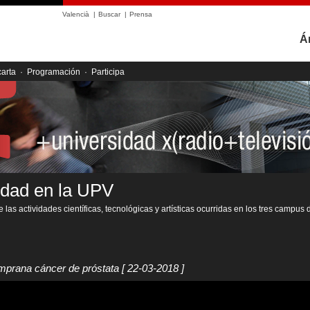
Valencià
|
Buscar
|
Prensa
Á
carta
·
Programación
·
Participa
idad en la UPV
 las actividades científicas, tecnológicas y artísticas ocurridas en los tres campus 
mprana cáncer de próstata
[ 22-03-2018 ]