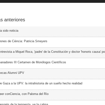
s anteriores
a sido noticia
ones de Ciència: Patricia Smeyers
trevista a Miquel Roca, 'padre' de la Constitución y doctor 'honoris causa' p
anadores III Certamen de Monólogos Científicos
Becas Alumni UPV
e Gaza a la UPV: la intrahistoria de un sueño hecho realidad
eer conCiencia, con Paloma del Río
esprés de la tempesta, ve la calma