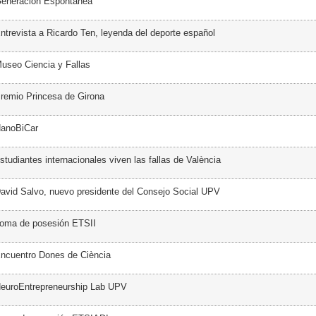
Generación Espontánea
ntrevista a Ricardo Ten, leyenda del deporte español
useo Ciencia y Fallas
remio Princesa de Girona
NanoBiCar
tudiantes internacionales viven las fallas de València
avid Salvo, nuevo presidente del Consejo Social UPV
Toma de posesión ETSII
ncuentro Dones de Ciència
NeuroEntrepreneurship Lab UPV