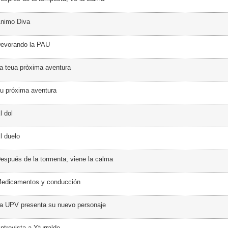
Ánimo Diva
Devorando la PAU
a teua pròxima aventura
u próxima aventura
l dol
l duelo
espués de la tormenta, viene la calma
Medicamentos y conducción
a UPV presenta su nuevo personaje
ntrevista a Yturralde