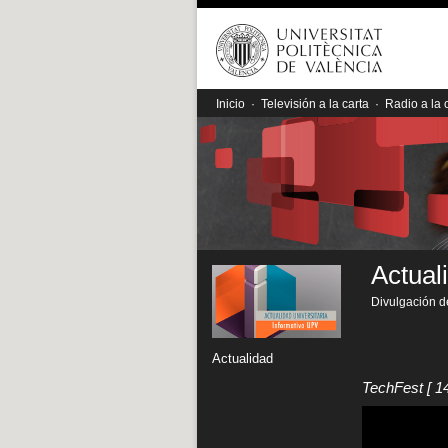
Inicio
·
Televisión a la carta
·
Radio a la 
Actual
Divulgación de
Actualidad
TechFest
[ 1