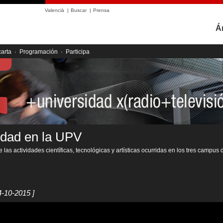
Valencià
|
Buscar
|
Prensa
Á
carta
·
Programación
·
Participa
idad en la UPV
 las actividades científicas, tecnológicas y artísticas ocurridas en los tres campus 
4-10-2015 ]