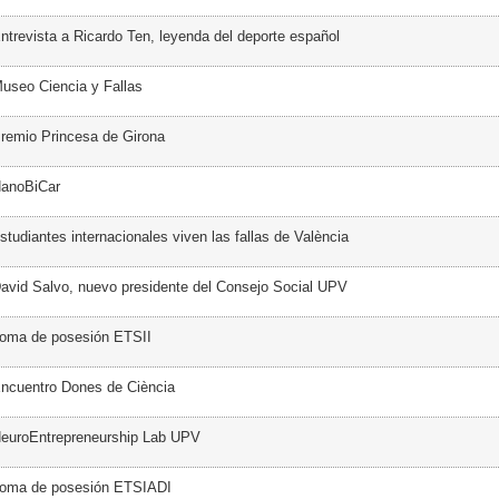
ntrevista a Ricardo Ten, leyenda del deporte español
useo Ciencia y Fallas
remio Princesa de Girona
NanoBiCar
tudiantes internacionales viven las fallas de València
avid Salvo, nuevo presidente del Consejo Social UPV
Toma de posesión ETSII
ncuentro Dones de Ciència
NeuroEntrepreneurship Lab UPV
Toma de posesión ETSIADI