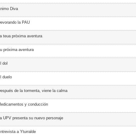
Ánimo Diva
Devorando la PAU
a teua pròxima aventura
u próxima aventura
l dol
l duelo
espués de la tormenta, viene la calma
Medicamentos y conducción
a UPV presenta su nuevo personaje
ntrevista a Yturralde