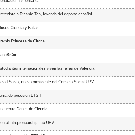
Generación Espontánea
ntrevista a Ricardo Ten, leyenda del deporte español
useo Ciencia y Fallas
remio Princesa de Girona
NanoBiCar
tudiantes internacionales viven las fallas de València
avid Salvo, nuevo presidente del Consejo Social UPV
Toma de posesión ETSII
ncuentro Dones de Ciència
NeuroEntrepreneurship Lab UPV