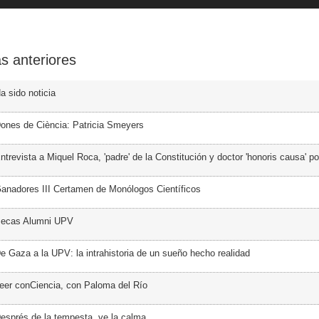
s anteriores
a sido noticia
ones de Ciència: Patricia Smeyers
trevista a Miquel Roca, 'padre' de la Constitución y doctor 'honoris causa' p
anadores III Certamen de Monólogos Científicos
Becas Alumni UPV
e Gaza a la UPV: la intrahistoria de un sueño hecho realidad
eer conCiencia, con Paloma del Río
esprés de la tempesta, ve la calma