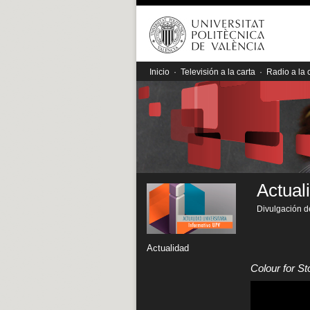
Inicio
·
Televisión a la carta
·
Radio a la 
Actual
Divulgación de
Actualidad
Colour for S