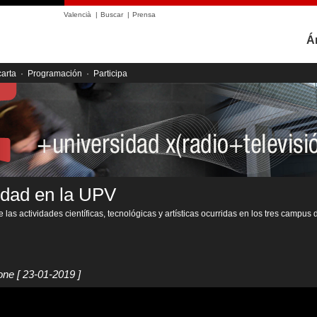
Valencià
|
Buscar
|
Prensa
Á
carta
·
Programación
·
Participa
idad en la UPV
 las actividades científicas, tecnológicas y artísticas ocurridas en los tres campus 
tone
[ 23-01-2019 ]