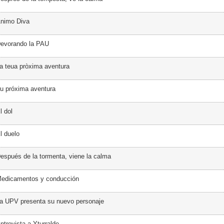
Ánimo Diva
Devorando la PAU
a teua pròxima aventura
u próxima aventura
l dol
l duelo
espués de la tormenta, viene la calma
Medicamentos y conducción
a UPV presenta su nuevo personaje
ntrevista a Yturralde