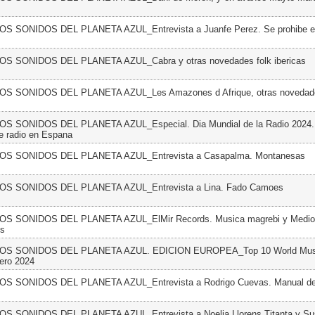
LOS SONIDOS DEL PLANETA AZUL_Entrevista a Juanfe Perez. Se prohibe el
LOS SONIDOS DEL PLANETA AZUL_Cabra y otras novedades folk ibericas
LOS SONIDOS DEL PLANETA AZUL_Les Amazones d Afrique, otras novedad
LOS SONIDOS DEL PLANETA AZUL_Especial. Dia Mundial de la Radio 2024.
de radio en Espana
LOS SONIDOS DEL PLANETA AZUL_Entrevista a Casapalma. Montanesas
LOS SONIDOS DEL PLANETA AZUL_Entrevista a Lina. Fado Camoes
LOS SONIDOS DEL PLANETA AZUL_ElMir Records. Musica magrebi y Medio 
os
 LOS SONIDOS DEL PLANETA AZUL. EDICION EUROPEA_Top 10 World Musi
ero 2024
LOS SONIDOS DEL PLANETA AZUL_Entrevista a Rodrigo Cuevas. Manual d
LOS SONIDOS DEL PLANETA AZUL_Entrevista a Noelia Llorens Titanta y Su