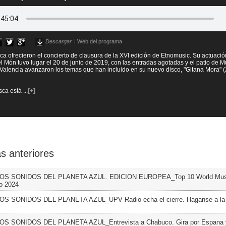
Descargar
|
Web del programa
a ofrecieron el concierto de clausura de la XVI edición de Etnomusic. Su actuación
el Món tuvo lugar el 20 de junio de 2019, con las entradas agotadas y el patio de 
 Valencia avanzaron los temas que han incluido en su nuevo disco, "Gitana Mora" (2
sca está
...
[+]
s anteriores
 LOS SONIDOS DEL PLANETA AZUL. EDICION EUROPEA_Top 10 World Musi
o 2024
LOS SONIDOS DEL PLANETA AZUL_UPV Radio echa el cierre. Haganse a la 
LOS SONIDOS DEL PLANETA AZUL_Entrevista a Chabuco. Gira por Espana 