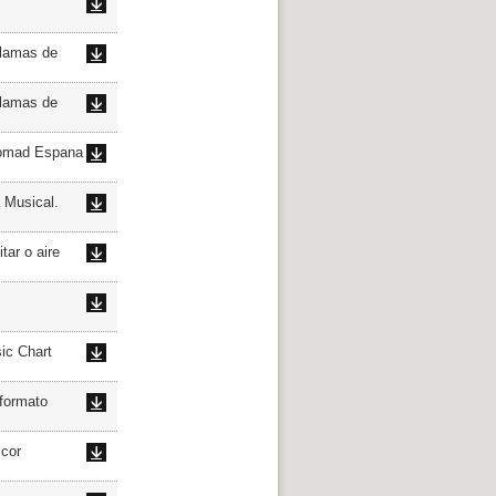
lamas de
lamas de
Womad Espana
Musical.
ar o aire
c Chart
formato
cor