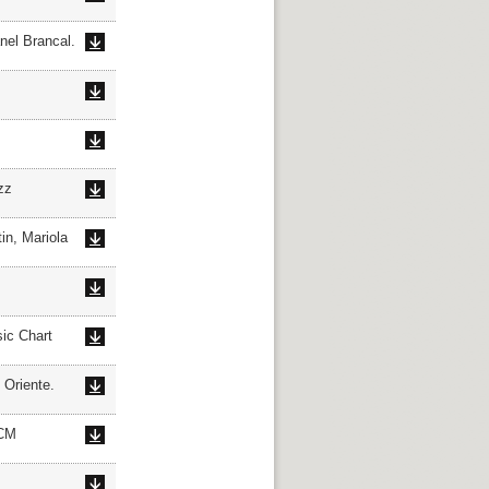
el Brancal.
zz
n, Mariola
c Chart
Oriente.
ECM