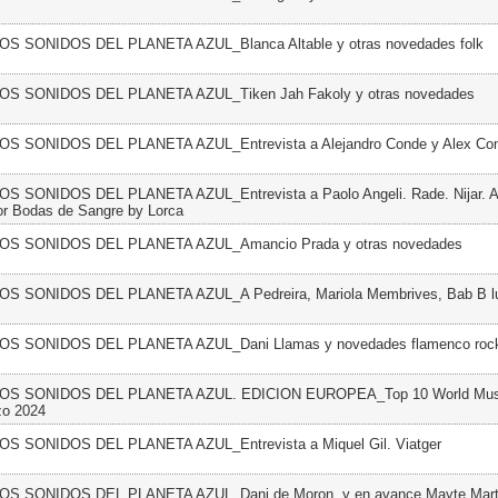
LOS SONIDOS DEL PLANETA AZUL_Blanca Altable y otras novedades folk
LOS SONIDOS DEL PLANETA AZUL_Tiken Jah Fakoly y otras novedades
LOS SONIDOS DEL PLANETA AZUL_Entrevista a Alejandro Conde y Alex Con
LOS SONIDOS DEL PLANETA AZUL_Entrevista a Paolo Angeli. Rade. Nijar. A
or Bodas de Sangre by Lorca
 LOS SONIDOS DEL PLANETA AZUL_Amancio Prada y otras novedades
LOS SONIDOS DEL PLANETA AZUL_A Pedreira, Mariola Membrives, Bab B lu
LOS SONIDOS DEL PLANETA AZUL_Dani Llamas y novedades flamenco roc
 LOS SONIDOS DEL PLANETA AZUL. EDICION EUROPEA_Top 10 World Musi
zo 2024
LOS SONIDOS DEL PLANETA AZUL_Entrevista a Miquel Gil. Viatger
LOS SONIDOS DEL PLANETA AZUL_Dani de Moron, y en avance Mayte Marti