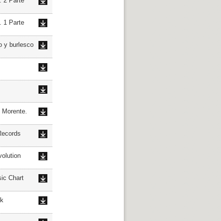
 2 Parte
 1 Parte
 y burlesco
 Morente.
Records
olution
c Chart
lk