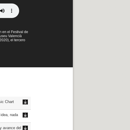
 en el Festival de
Museu Valencià
020), el tercero
c Chart
idea, nada
y avance del