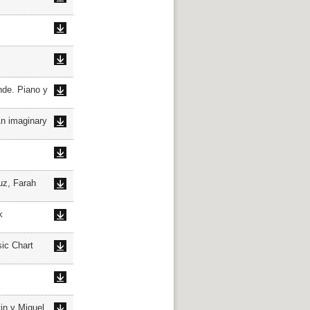
de. Piano y
n imaginary
z, Farah
k
c Chart
n y Miguel