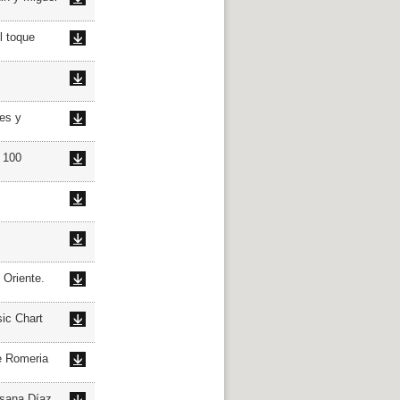
 toque
es y
 100
Oriente.
c Chart
e Romeria
sana Díaz