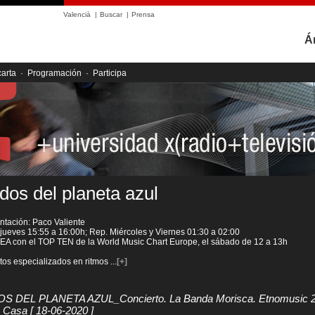
Valencià
|
Buscar
|
Prensa
Á
carta
·
Programación
·
Participa
dos del planeta azul
ntación: Paco Valiente
 jueves 15:55 a 16:00h; Rep. Miércoles y Viernes 01:30 a 02:00
 con el TOP TEN de la World Music Chart Europe, el sábado de 12 a 13h
tos especializados en ritmos
...
[+]
 DEL PLANETA AZUL_Concierto. La Banda Morisca. Etnomusic 2
e Casa
[ 18-06-2020 ]