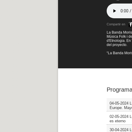
Compartir en
La Banda Morisc
Música Folk i d
d'Etnologia. En
del proyecto.
“La Banda Mori
Programa
04-05-2024
Europe. May
02-05-2024 
es eterno
30-04-2024 