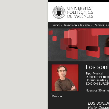
Inicio
·
Televisión a la carta
·
Radio a la 
Los soni
Tipo: Musical
Dirección y Prese
Horario: martes y
EDICIÓN EUROPEA
Nuestros 30 minu
Música
LOS SONIDOS
Parte_Desd