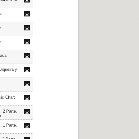
os
e
e
rada
iqueira y
c Chart
 2 Parte.
o
 1 Parte.