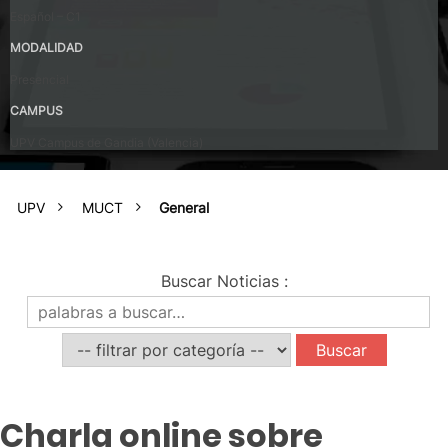
Español – C1
MODALIDAD
Presencial
CAMPUS
UPV Campus de Gandia (Valencia)
UPV
MUCT
General
Buscar Noticias
:
Charla online sobre