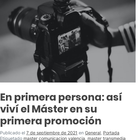
En primera persona: así
viví el Máster en su
primera promoción
Publicado el
7 de septiembre de 2021
en
General
,
Portada
Etiquetado
master comunicacion valencia
,
master transmedia