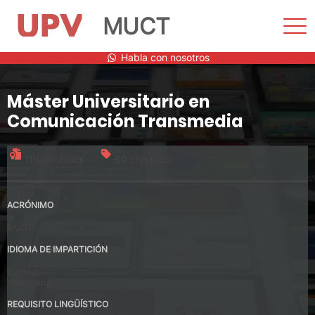
MUCT
Most
men
Saltar
Habla con nosotros
al
contenido
Máster Universitario en
Comunicación Transmedia
Título oficial
60 créditos
ACRÓNIMO
MUCT
IDIOMA DE IMPARTICIÓN
Español
Valenciano
REQUISITO LINGÜÍSTICO