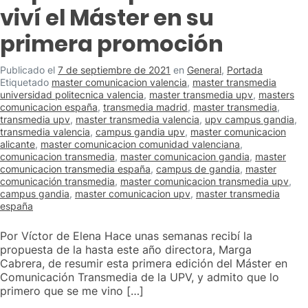
viví el Máster en su
primera promoción
Publicado el
7 de septiembre de 2021
en
General
,
Portada
Etiquetado
master comunicacion valencia
,
master transmedia
universidad politecnica valencia
,
master transmedia upv
,
masters
comunicacion españa
,
transmedia madrid
,
master transmedia
,
transmedia upv
,
master transmedia valencia
,
upv campus gandia
,
transmedia valencia
,
campus gandia upv
,
master comunicacion
alicante
,
master comunicacion comunidad valenciana
,
comunicacion transmedia
,
master comunicacion gandia
,
master
comunicacion transmedia españa
,
campus de gandia
,
master
comunicación transmedia
,
master comunicacion transmedia upv
,
campus gandia
,
master comunicacion upv
,
master transmedia
españa
Por Víctor de Elena Hace unas semanas recibí la
propuesta de la hasta este año directora, Marga
Cabrera, de resumir esta primera edición del Máster en
Comunicación Transmedia de la UPV, y admito que lo
primero que se me vino […]