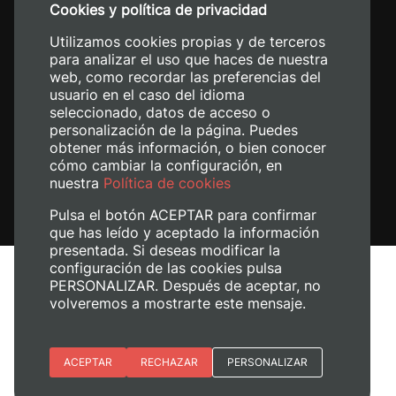
Cookies y política de privacidad
+34 620 04 00 50
Utilizamos cookies propias y de terceros
para analizar el uso que haces de nuestra
web, como recordar las preferencias del
usuario en el caso del idioma
seleccionado, datos de acceso o
personalización de la página. Puedes
obtener más información, o bien conocer
cómo cambiar la configuración, en
nuestra
Política de cookies
Pulsa el botón ACEPTAR para confirmar
que has leído y aceptado la información
presentada. Si deseas modificar la
configuración de las cookies pulsa
Aviso legal
PERSONALIZAR. Después de aceptar, no
Política de cookies
volveremos a mostrarte este mensaje.
Política de privacidad
Gestionar cookies
Esenciales
ACEPTAR
RECHAZAR
PERSONALIZAR
+ Info
© 2026
Universitat Politècnica de València
Preferencias del sitio (idioma)