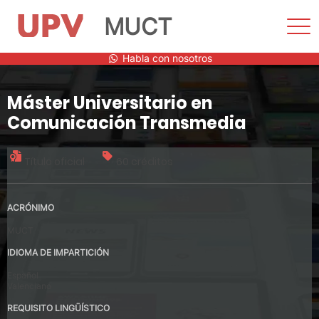
MUCT
Most
men
Saltar
Habla con nosotros
al
contenido
Máster Universitario en
Comunicación Transmedia
Título oficial
60 créditos
ACRÓNIMO
MUCT
IDIOMA DE IMPARTICIÓN
Español
Valenciano
REQUISITO LINGÜÍSTICO