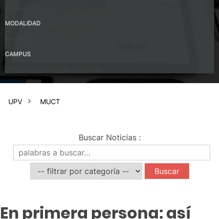
Español – C1
MODALIDAD
Presencial
CAMPUS
UPV Campus de Gandia (Valencia)
UPV
MUCT
Buscar Noticias
:
En primera persona: así