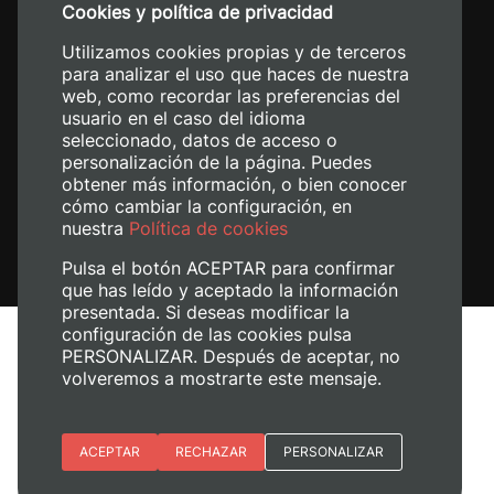
Cookies y política de privacidad
+34 620 04 00 50
Utilizamos cookies propias y de terceros
para analizar el uso que haces de nuestra
web, como recordar las preferencias del
usuario en el caso del idioma
seleccionado, datos de acceso o
personalización de la página. Puedes
obtener más información, o bien conocer
cómo cambiar la configuración, en
nuestra
Política de cookies
Pulsa el botón ACEPTAR para confirmar
que has leído y aceptado la información
presentada. Si deseas modificar la
configuración de las cookies pulsa
Aviso legal
PERSONALIZAR. Después de aceptar, no
Política de cookies
volveremos a mostrarte este mensaje.
Política de privacidad
Gestionar cookies
Esenciales
ACEPTAR
RECHAZAR
PERSONALIZAR
+ Info
© 2026
Universitat Politècnica de València
Preferencias del sitio (idioma)