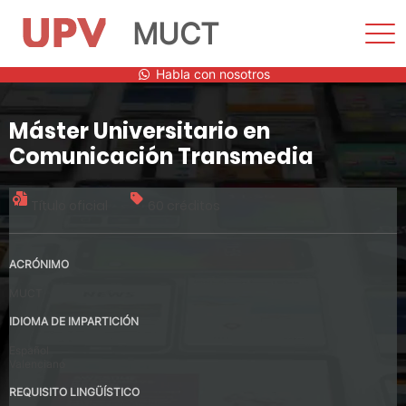
MUCT
Most
men
Saltar
Habla con nosotros
al
contenido
Máster Universitario en
Comunicación Transmedia
Título oficial
60 créditos
ACRÓNIMO
MUCT
IDIOMA DE IMPARTICIÓN
Español
Valenciano
REQUISITO LINGÜÍSTICO