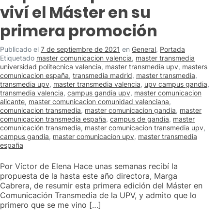
viví el Máster en su
primera promoción
Publicado el
7 de septiembre de 2021
en
General
,
Portada
Etiquetado
master comunicacion valencia
,
master transmedia
universidad politecnica valencia
,
master transmedia upv
,
masters
comunicacion españa
,
transmedia madrid
,
master transmedia
,
transmedia upv
,
master transmedia valencia
,
upv campus gandia
,
transmedia valencia
,
campus gandia upv
,
master comunicacion
alicante
,
master comunicacion comunidad valenciana
,
comunicacion transmedia
,
master comunicacion gandia
,
master
comunicacion transmedia españa
,
campus de gandia
,
master
comunicación transmedia
,
master comunicacion transmedia upv
,
campus gandia
,
master comunicacion upv
,
master transmedia
españa
Por Víctor de Elena Hace unas semanas recibí la
propuesta de la hasta este año directora, Marga
Cabrera, de resumir esta primera edición del Máster en
Comunicación Transmedia de la UPV, y admito que lo
primero que se me vino […]