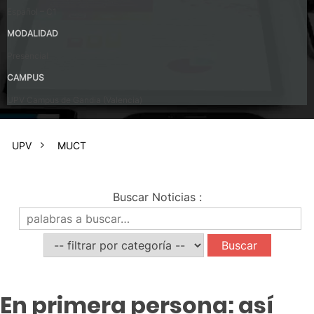
Español – C1
MODALIDAD
Presencial
CAMPUS
UPV Campus de Gandia (Valencia)
UPV
MUCT
Buscar Noticias
:
En primera persona: así