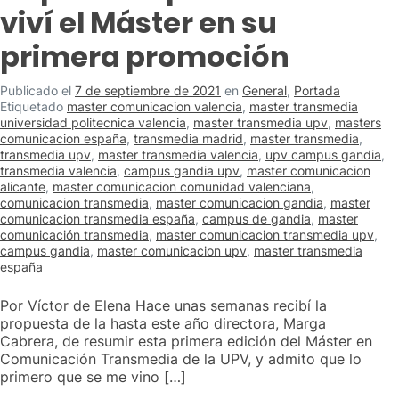
viví el Máster en su
primera promoción
Publicado el
7 de septiembre de 2021
en
General
,
Portada
Etiquetado
master comunicacion valencia
,
master transmedia
universidad politecnica valencia
,
master transmedia upv
,
masters
comunicacion españa
,
transmedia madrid
,
master transmedia
,
transmedia upv
,
master transmedia valencia
,
upv campus gandia
,
transmedia valencia
,
campus gandia upv
,
master comunicacion
alicante
,
master comunicacion comunidad valenciana
,
comunicacion transmedia
,
master comunicacion gandia
,
master
comunicacion transmedia españa
,
campus de gandia
,
master
comunicación transmedia
,
master comunicacion transmedia upv
,
campus gandia
,
master comunicacion upv
,
master transmedia
españa
Por Víctor de Elena Hace unas semanas recibí la
propuesta de la hasta este año directora, Marga
Cabrera, de resumir esta primera edición del Máster en
Comunicación Transmedia de la UPV, y admito que lo
primero que se me vino […]