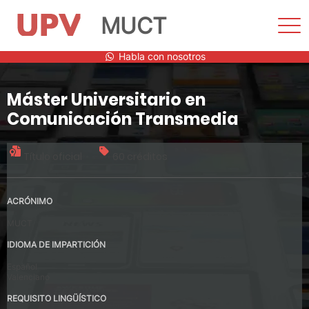
MUCT
Most
men
Saltar
Habla con nosotros
al
contenido
Máster Universitario en
Comunicación Transmedia
Título oficial
60 créditos
ACRÓNIMO
MUCT
IDIOMA DE IMPARTICIÓN
Español
Valenciano
REQUISITO LINGÜÍSTICO