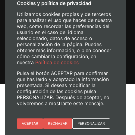
Cookies y política de privacidad
+34 620 04 00 50
Utilizamos cookies propias y de terceros
para analizar el uso que haces de nuestra
web, como recordar las preferencias del
usuario en el caso del idioma
seleccionado, datos de acceso o
personalización de la página. Puedes
obtener más información, o bien conocer
cómo cambiar la configuración, en
nuestra
Política de cookies
Pulsa el botón ACEPTAR para confirmar
que has leído y aceptado la información
presentada. Si deseas modificar la
configuración de las cookies pulsa
Aviso legal
PERSONALIZAR. Después de aceptar, no
Política de cookies
volveremos a mostrarte este mensaje.
Política de privacidad
Gestionar cookies
Esenciales
ACEPTAR
RECHAZAR
PERSONALIZAR
+ Info
© 2026
Universitat Politècnica de València
Preferencias del sitio (idioma)