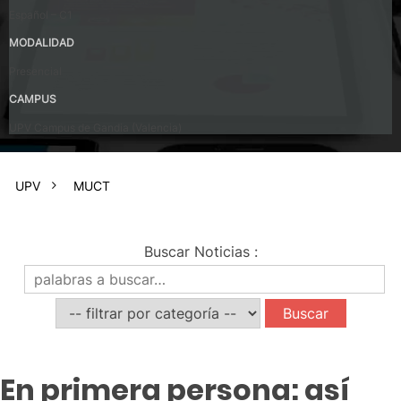
Español – C1
MODALIDAD
Presencial
CAMPUS
UPV Campus de Gandia (Valencia)
UPV
MUCT
Buscar Noticias
:
En primera persona: así