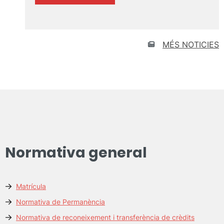
Renovació
de
l’acreditació
del
MUTC:
MÉS NOTICIES
audiència
pública,
que
tindrà
lloc
el
dimarts
26
de
febrer
Normativa general
de
2026,
de
12.45
Matrícula
a
Normativa de Permanència
13.15
hores
Normativa de reconeixement i transferència de crèdits