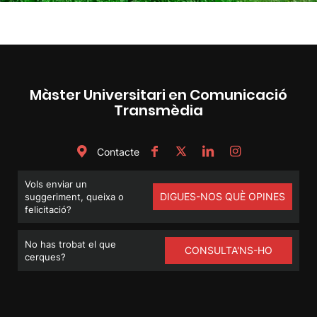
Màster Universitari en Comunicació
Transmèdia
Contacte
Vols enviar un
DIGUES-NOS QUÈ OPINES
suggeriment, queixa o
felicitació?
No has trobat el que
CONSULTA'NS-HO
cerques?