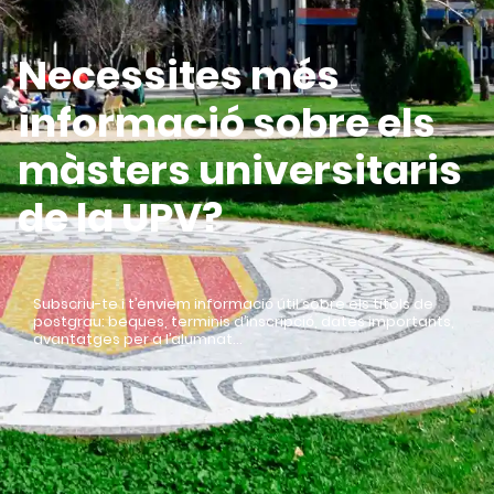
Necessites més
informació sobre els
màsters universitaris
de la UPV?
Subscriu-te i t’enviem informació útil sobre els títols de
postgrau: beques, terminis d’inscripció, dates importants,
avantatges per a l’alumnat…