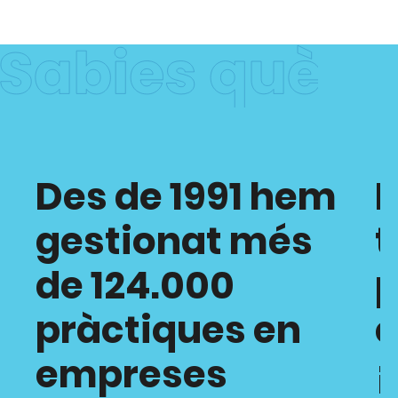
Des de 1991 hem
H
gestionat més
t
de 124.000
p
pràctiques en
empreses
¡