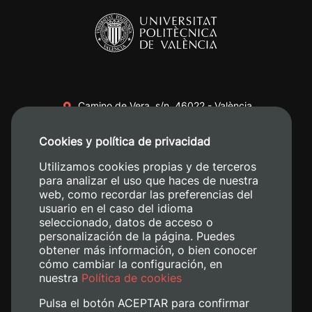
Camino de Vera, s/n. 46022 - València
+34 96 387 70 00
Cookies y política de privacidad
+34 620 04 00 50
Utilizamos cookies propias y de terceros
para analizar el uso que haces de nuestra
web, como recordar las preferencias del
usuario en el caso del idioma
seleccionado, datos de acceso o
personalización de la página. Puedes
obtener más información, o bien conocer
cómo cambiar la configuración, en
nuestra
Política de cookies
Pulsa el botón ACEPTAR para confirmar