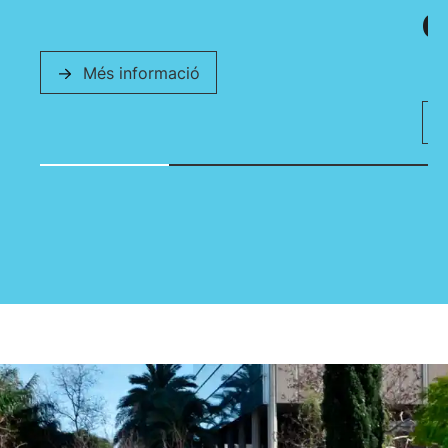
a
Més informació