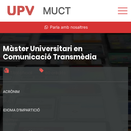
MUCT
Most
men
Vés
Parla amb nosaltres
al
contingut
Màster Universitari en
Comunicació Transmèdia
Títol oficial
60 crèdits
ACRÒNIM
MUCT
IDIOMA D’IMPARTICIÓ
Espanyol
Valencià