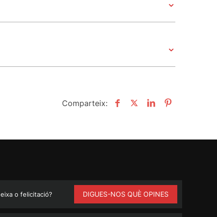
Comparteix:
DIGUES-NOS QUÈ OPINES
ixa o felicitació?