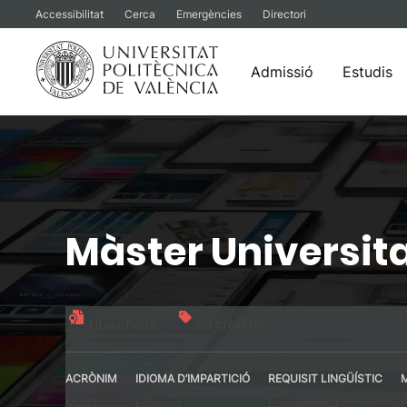
Accessibilitat
Cerca
Emergències
Directori
Admissió
Estudis
Vés
al
contingut
Màster Universit
Títol oficial
60 crèdits
ACRÒNIM
IDIOMA D’IMPARTICIÓ
REQUISIT LINGÜÍSTIC
MUCT
Espanyol
Espanyol – C1
P