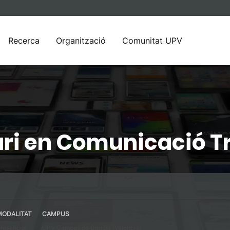
Recerca
Organització
Comunitat UPV
ari en Comunicació 
MODALITAT
CAMPUS
resencial
UPV Campus de Gandia (València)