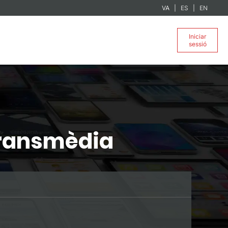
VA
ES
EN
Iniciar
sessió
Transmèdia