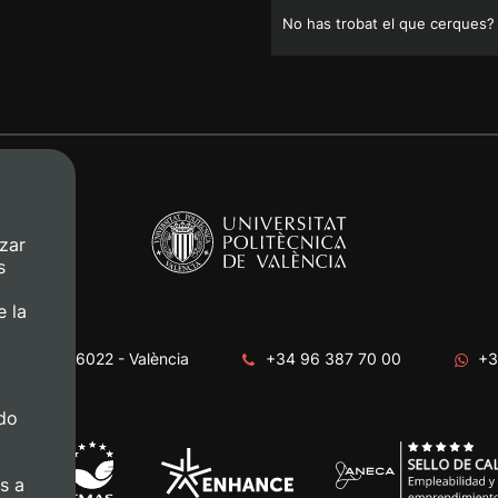
No has trobat el que cerques?
zar
s
e la
era, s/n. 46022 - València
+34 96 387 70 00
+3
do
s a