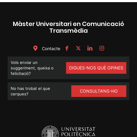
Màster Universitari en Comunicació
Transmèdia
Contacte
Vols enviar un
DIGUES-NOS QUÈ OPINES
suggeriment, queixa o
felicitació?
No has trobat el que
CONSULTA'NS-HO
cerques?