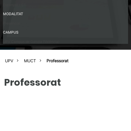
Espanyol – C1
MODALITAT
Presencial
CAMPUS
UPV Campus de Gandia (València)
UPV
MUCT
Professorat
Professorat