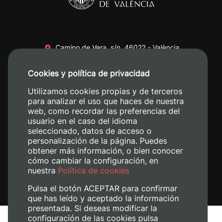
Camino de Vera, s/n. 46022 - València
+34 96 387 70 00
Cookies y política de privacidad
+34 620 04 00 50
Utilizamos cookies propias y de terceros
para analizar el uso que haces de nuestra
web, como recordar las preferencias del
usuario en el caso del idioma
seleccionado, datos de acceso o
personalización de la página. Puedes
obtener más información, o bien conocer
cómo cambiar la configuración, en
nuestra
Política de cookies
Pulsa el botón ACEPTAR para confirmar
que has leído y aceptado la información
presentada. Si deseas modificar la
configuración de las cookies pulsa