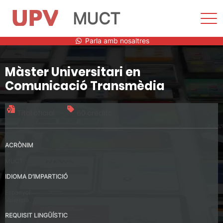
MUCT
Most
men
Vés
Parla amb nosaltres
al
contingut
Màster Universitari en
Comunicació Transmèdia
Títol oficial
60 crèdits
ACRÒNIM
MUCT
IDIOMA D’IMPARTICIÓ
Espanyol
Valencià
REQUISIT LINGÜÍSTIC